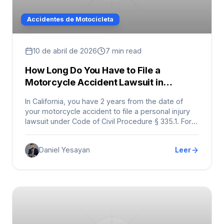
Accidentes de Motocicleta
10 de abril de 2026
7 min read
How Long Do You Have to File a
Motorcycle Accident Lawsuit in
California?
In California, you have 2 years from the date of
your motorcycle accident to file a personal injury
lawsuit under Code of Civil Procedure § 335.1. For
property damage claims, the deadline is 3 years. If
a government vehicle was involved or the road
Daniel Yesayan
Leer
was poorly maintained by a public agency, you
have only 6 months to file a government tort claim.