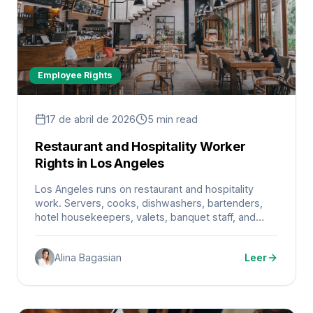
Employee Rights
17 de abril de 2026
5 min read
Restaurant and Hospitality Worker
Rights in Los Angeles
Los Angeles runs on restaurant and hospitality
work. Servers, cooks, dishwashers, bartenders,
hotel housekeepers, valets, banquet staff, and
front desk workers keep long days moving.
Alina Bagasian
Leer