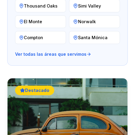
Thousand Oaks
Simi Valley
Muerte por Negligencia
Indemnización y Contratos
El Monte
Norwalk
Resbalones y Caídas
Seguridad Laboral y OSHA
Compton
Santa Mónica
Mordeduras de Perro
Asuntos Ejecutivos
Ver todas las áreas que servimos
Daños a Propiedad
Responsabilidad de Propiedad
Lesiones Personales
Destacado