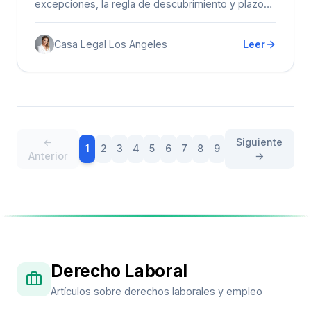
excepciones, la regla de descubrimiento y plazos
para entidades gubernamentales.
Casa Legal Los Angeles
Leer
←
Siguiente
1
2
3
4
5
6
7
8
9
Anterior
→
Derecho Laboral
Artículos sobre derechos laborales y empleo