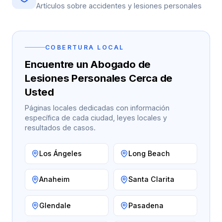
Artículos sobre accidentes y lesiones personales
COBERTURA LOCAL
→
Encuentre un Abogado de
Accidentes de Auto
Lesiones Personales Cerca de
→
Usted
Accidentes de Camión
Derechos del Empleado
Páginas locales dedicadas con información
específica de cada ciudad, leyes locales y
Accidentes de Motocicleta
Discriminación Laboral
resultados de casos.
Accidentes de Uber/Lyft
Despido Injustificado
(888) 585-2529
Los Ángeles
Long Beach
Accidentes de Peatones
Salarios y Horas
Anaheim
Santa Clarita
Lesiones Catastróficas
Licencias y Acomodaciones
Glendale
Pasadena
Lesión Cerebral Traumática
Represalias y Denuncias