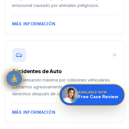
emocional causado por animales peligrosos.
MÁS INFORMACIÓN
Accidentes de Auto
Compensación máxima por colisiones vehiculares.
Luchamos agresivamente para proteger sus
AVAILABLE NOW
derechos después de cualquier accidente de auto.
Free Case Review
MÁS INFORMACIÓN