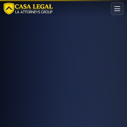
Abogados de Lesiones Personales Los Angeles | Casa Lega
Áreas
Nosotros
Contacto
Consulta
GRATIS · CONFIDENCIAL
Solicita tu consulta gratuita
Cuéntanos tu caso en menos de 60 segundos. Sin
compromiso.