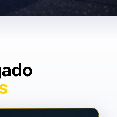
gado
s