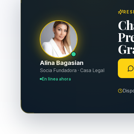
RES
Ch
Pr
Gra
Alina Bagasian
Socia Fundadora · Casa Legal
En línea ahora
Disp