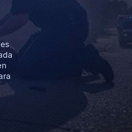
res
cada
en
ara