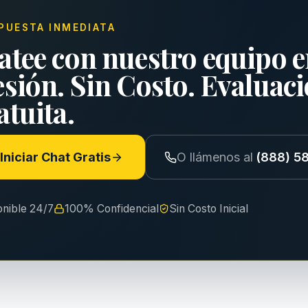
PUESTA INMEDIATA
atee con nuestro equipo e
esión. Sin Costo. Evaluac
tuita.
Iniciar Chat Gratis
O llámenos al
(888) 5
onible 24/7
100% Confidencial
Sin Costo Inicial