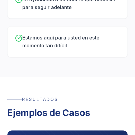
4. Negociación Agresiva
para seguir adelante
Manejamos todas las comunicaciones con las
compañías de seguros y los abogados de la parte
contraria. Luchamos por el acuerdo máximo
Estamos aquí para usted en este
posible.
momento tan difícil
5. Juicio Si Es Necesario
Si las aseguradoras no ofrecen una compensación
justa, estamos preparados y dispuestos a llevar su
caso a juicio para proteger los derechos de su
familia.
RESULTADOS
Preguntas Frecuentes
Ejemplos de Casos
¿Cuánto vale un caso de muerte por
negligencia?