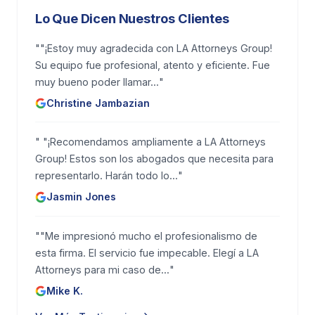
California
Lo Que Dicen Nuestros Clientes
Personas que dependían financieramente del
"
"¡Estoy muy agradecida con LA Attorneys Group!
fallecido
, como hijastros o padres que
Su equipo fue profesional, atento y eficiente. Fue
dependían del apoyo
muy bueno poder llamar...
"
Christine Jambazian
Qué compensación puede incluir
un reclamo por muerte por
"
"¡Recomendamos ampliamente a LA Attorneys
negligencia
Group! Estos son los abogados que necesita para
representarlo. Harán todo lo...
"
Los daños en un caso de muerte por negligencia
Jasmin Jones
pueden cubrir tanto pérdidas financieras directas
como daños menos tangibles pero igualmente
"
"Me impresionó mucho el profesionalismo de
reales:
esta firma. El servicio fue impecable. Elegí a LA
Attorneys para mi caso de...
"
Gastos funerarios y de entierro
Mike K.
Gastos médicos
relacionados con la lesión final