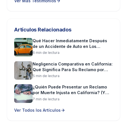
Ver Más Testimonios
Ingresos perdidos
y beneficios que el fallecido
habría proporcionado
Pérdida de apoyo financiero futuro
Artículos Relacionados
Qué Hacer Inmediatamente Después
Pérdida de compañía, cariño y guía
de un Accidente de Auto en Los
Ángeles (Paso a Paso)
6
min de lectura
Pérdida de cuidado y atención
Negligencia Comparativa en California:
Angustia emocional
de los familiares
Qué Significa Para Su Reclamo por
sobrevivientes
Lesiones
5
min de lectura
¿Quién Puede Presentar un Reclamo
Plazos Importantes: El Plazo de
por Muerte Injusta en California? (Y
Prescripción
Qué Puede Recuperar)
7
min de lectura
En California, generalmente tiene
dos años
desde la
Ver Todos los Artículos
fecha de la muerte para presentar un reclamo por
muerte por negligencia. Si el reclamo es contra una