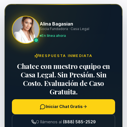
Muerte por Negligencia
Indemnización y Contratos
Alina Bagasian
Resbalones y Caídas
Seguridad Laboral y OSHA
Socia Fundadora · Casa Legal
En línea ahora
Mordeduras de Perro
Asuntos Ejecutivos
Daños a Propiedad
RESPUESTA INMEDIATA
Chatee con nuestro equipo en
Responsabilidad de Propiedad
Casa Legal. Sin Presión. Sin
Lesiones Personales
Costo. Evaluación de Caso
Gratuita.
Iniciar Chat Gratis
O llámenos al
(888) 585-2529