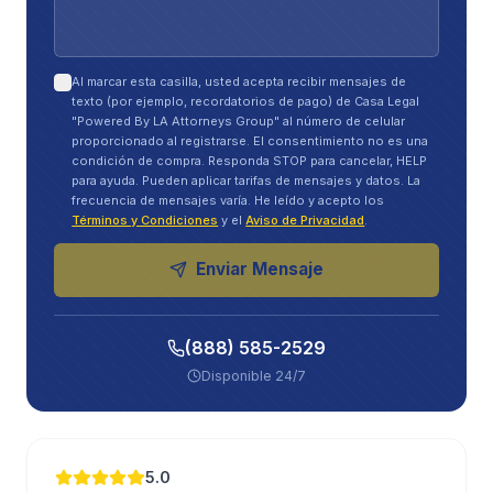
Quién puede presentar un reclamo
por muerte por negligencia en
Al marcar esta casilla, usted acepta recibir mensajes de
California
texto (por ejemplo, recordatorios de pago) de Casa Legal
"Powered By LA Attorneys Group" al número de celular
proporcionado al registrarse. El consentimiento no es una
En California, la ley limita quién puede presentar un
condición de compra. Responda STOP para cancelar, HELP
reclamo por muerte por negligencia. Las personas
para ayuda. Pueden aplicar tarifas de mensajes y datos. La
frecuencia de mensajes varía. He leído y acepto los
con derecho a presentar incluyen:
Términos y Condiciones
y el
Aviso de Privacidad
.
El cónyuge o pareja doméstica sobreviviente
Enviar Mensaje
Los hijos del fallecido
(incluyendo hijos
adoptados)
(888) 585-2529
Disponible 24/7
Los nietos
, si los hijos ya fallecieron
Cualquier persona que tendría derecho a
heredar
bajo las leyes de sucesión intestada de
5.0