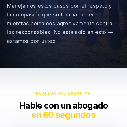
Manejamos estos casos con el respeto y
la compasión que su familia merece,
mientras peleamos agresivamente contra
→
los responsables. No está solo en esto —
estamos con usted.
Accidentes de Auto
→
Accidentes de Camión
Derechos del Empleado
Accidentes de Motocicleta
Discriminación Laboral
Accidentes de Uber/Lyft
Despido Injustificado
(888) 585-2529
EVALUACIÓN GRATUITA
Accidentes de Peatones
Salarios y Horas
Hable con un abogado
Lesiones Catastróficas
Licencias y Acomodaciones
en 60 segundos
Lesión Cerebral Traumática
Represalias y Denuncias