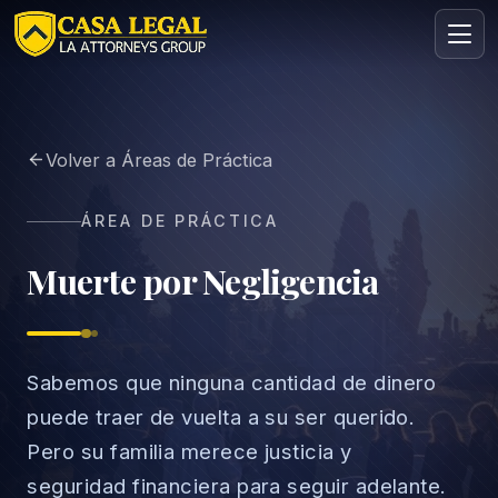
Wrongful Death Attorney Los Angeles | Family Compensati
Volver a Áreas de Práctica
Áreas
Nosotros
ÁREA DE PRÁCTICA
Contacto
Consulta
Muerte por Negligencia
GRATIS · CONFIDENCIAL
Solicita tu consulta gratuita
Cuéntanos tu caso en menos de 60 segundos. Sin
compromiso.
Sabemos que ninguna cantidad de dinero
puede traer de vuelta a su ser querido.
Pero su familia merece justicia y
seguridad financiera para seguir adelante.