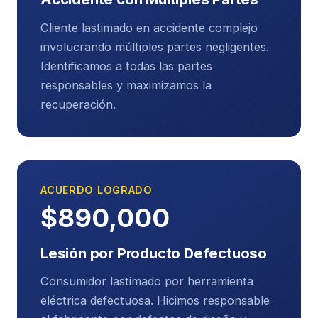
trabajo o ganar lo mismo.
Cliente lastimado en accidente complejo
Daños a la propiedad
: reparación o reemplazo
involucrando múltiples partes negligentes.
de su vehículo y objetos personales dañados.
Identificamos a todas las partes
responsables y maximizamos la
Gastos de bolsillo
: transporte a citas médicas,
recuperación.
modificaciones al hogar, cuidado de niños
durante la recuperación.
Daños no económicos (impacto en su
vida)
ACUERDO LOGRADO
$890,000
Dolor y sufrimiento
: el dolor físico y la angustia
emocional causados por sus lesiones.
Lesión por Producto Defectuoso
Angustia emocional
: ansiedad, depresión,
Consumidor lastimado por herramienta
estrés postraumático, insomnio.
eléctrica defectuosa. Hicimos responsable
Pérdida de disfrute de la vida
: cuando sus