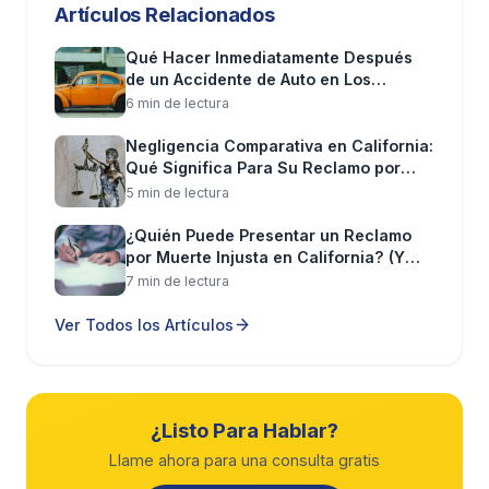
Artículos Relacionados
porcentaje.
Qué Hacer Inmediatamente Después
Retrasos
: Algunos ajustadores deliberadamente
de un Accidente de Auto en Los
alargan el proceso, esperando que usted se
Ángeles (Paso a Paso)
6
min de lectura
frustre y acepte menos solo para terminar con
Negligencia Comparativa en California:
todo.
Qué Significa Para Su Reclamo por
Lesiones
5
min de lectura
Vigilancia
: Las aseguradoras pueden
¿Quién Puede Presentar un Reclamo
monitorear sus redes sociales o incluso
por Muerte Injusta en California? (Y
contratar investigadores para encontrar
Qué Puede Recuperar)
7
min de lectura
evidencia de que sus lesiones no son tan graves
Ver Todos los Artículos
como dice.
Tipos de Casos de Lesiones
Personales Que Manejamos
¿Listo Para Hablar?
Llame ahora para una consulta gratis
Las lesiones personales cubren un rango amplio de