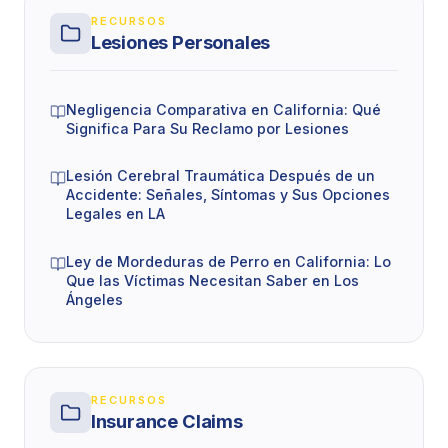
reduce por su porcentaje de culpa.
RECURSOS
Lesiones Personales
Por ejemplo: si sus daños totales son $100,000 y la
aseguradora argumenta exitosamente que usted
Negligencia Comparativa en California: Qué
tuvo 20% de culpa, usted recibiría $80,000. Las
Significa Para Su Reclamo por Lesiones
aseguradoras lo saben y frecuentemente tratan de
inflar su porcentaje de culpa para pagar menos.
Lesión Cerebral Traumática Después de un
Accidente: Señales, Síntomas y Sus Opciones
Legales en LA
Un abogado experimentado sabe cómo protegerlo
contra estos argumentos y mantener su porcentaje
Ley de Mordeduras de Perro en California: Lo
de culpa lo más bajo posible — o eliminarlo
Que las Víctimas Necesitan Saber en Los
completamente cuando los hechos lo respaldan.
Ángeles
Qué Hacer Después de un
Accidente
RECURSOS
Insurance Claims
Busque atención médica inmediata
: su salud