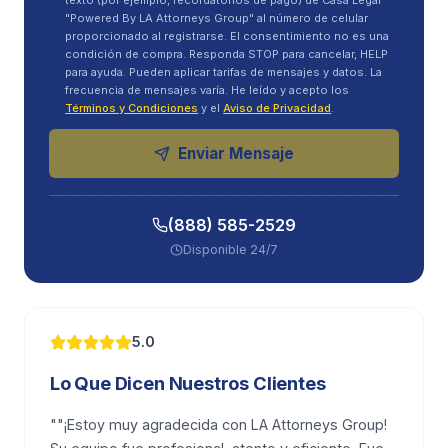
texto (por ejemplo, recordatorios de pago) de Casa Legal
negligencia comparativa, así que las aseguradoras
"Powered By LA Attorneys Group" al número de celular
frecuentemente intentan asignarle un porcentaje de
proporcionado al registrarse. El consentimiento no es una
condición de compra. Responda STOP para cancelar, HELP
culpa para reducir lo que pagan.
para ayuda. Pueden aplicar tarifas de mensajes y datos. La
frecuencia de mensajes varía. He leído y acepto los
Cómo las compañías de seguros intentan
Términos y Condiciones
y el
Aviso de Privacidad
.
pagar menos — y cómo evitar trampas
Enviar Mensaje
comunes
Los ajustadores de seguros están entrenados para
(888) 585-2529
proteger el dinero de la compañía. Eso puede
Disponible 24/7
significar conversaciones amigables que
silenciosamente lo preparan para un pago más
bajo. Usted puede protegerse manteniéndose
5.0
disciplinado.
Lo Que Dicen Nuestros Clientes
Aquí están las trampas más comunes, y qué hacer
en su lugar:
"
"¡Estoy muy agradecida con LA Attorneys Group!