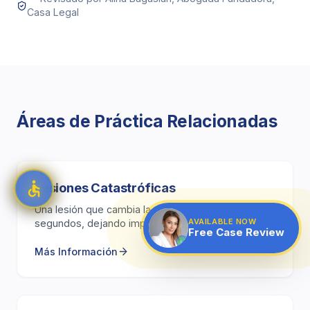
Casa Legal
Áreas de Práctica Relacionadas
Lesiones Catastróficas
Una lesión que cambia la vida puede ocurrir en
AVAILABLE NOW
segundos, dejando impacto a largo plazo e
Free Case Review
incertidumbre.
Más Información