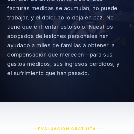
facturas médicas se acumulan, no puede
trabajar, y el dolor no lo deja en paz. No
tiene que enfrentar esto solo. Nuestros
→
abogados de lesiones personales han
Accidentes de Auto
ayudado a miles de familias a obtener la
→
compensación que merecen—para sus
Accidentes de Camión
Derechos del Empleado
gastos médicos, sus ingresos perdidos, y
el sufrimiento que han pasado.
Accidentes de Motocicleta
Discriminación Laboral
Accidentes de Uber/Lyft
Despido Injustificado
(888) 585-2529
Accidentes de Peatones
Salarios y Horas
Lesiones Catastróficas
Licencias y Acomodaciones
EVALUACIÓN GRATUITA
Lesión Cerebral Traumática
Represalias y Denuncias