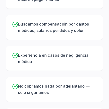
negligentes golpean a peatones en cruces y
aceras.
Resbalones y caídas
: en tiendas,
Buscamos compensación por gastos
apartamentos, estacionamientos y propiedades
médicos, salarios perdidos y dolor
públicas.
Mordeduras de perro
: bajo las leyes de
responsabilidad estricta de California.
Experiencia en casos de negligencia
médica
Lesiones catastróficas
: lesiones cerebrales, de
médula espinal, amputaciones y quemaduras
graves.
Muerte por negligencia
: cuando la negligencia
No cobramos nada por adelantado —
solo si ganamos
de alguien causa la pérdida de un ser querido.
Qué Puede Cubrir la