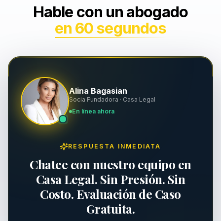
Hable con un abogado
Muerte por Negligencia
Indemnización y Contratos
en 60 segundos
Resbalones y Caídas
Seguridad Laboral y OSHA
Mordeduras de Perro
Asuntos Ejecutivos
Daños a Propiedad
Alina Bagasian
Socia Fundadora · Casa Legal
En línea ahora
Responsabilidad de Propiedad
Lesiones Personales
RESPUESTA INMEDIATA
Chatee con nuestro equipo en
Casa Legal. Sin Presión. Sin
Costo. Evaluación de Caso
Gratuita.