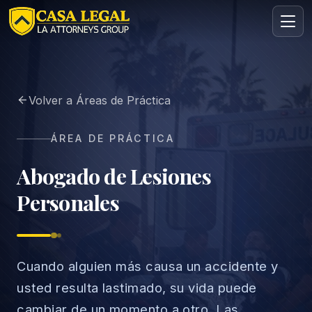
Personal Injury Lawyers in Los Angeles | Free Consult
Volver a Áreas de Práctica
Áreas
Nosotros
ÁREA DE PRÁCTICA
Contacto
Consulta
Abogado de Lesiones
Personales
GRATIS · CONFIDENCIAL
Solicita tu consulta gratuita
Cuéntanos tu caso en menos de 60 segundos. Sin
compromiso.
Cuando alguien más causa un accidente y
usted resulta lastimado, su vida puede
cambiar de un momento a otro. Las