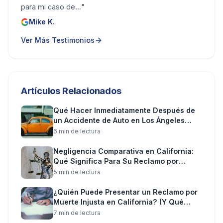
para mi caso de...
"
Mike K.
Ver Más Testimonios
Artículos Relacionados
Qué Hacer Inmediatamente Después de
un Accidente de Auto en Los Ángeles
(Paso a Paso)
6
min de lectura
Negligencia Comparativa en California:
Qué Significa Para Su Reclamo por
Lesiones
5
min de lectura
¿Quién Puede Presentar un Reclamo por
Muerte Injusta en California? (Y Qué
Puede Recuperar)
7
min de lectura