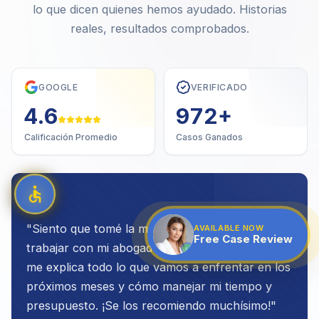
lo que dicen quienes hemos ayudado. Historias
reales, resultados comprobados.
GOOGLE
VERIFICADO
4.7
1,000
+
Calificación Promedio
Casos Ganados
"
Siento que tomé la mejor decisión al elegir
AVAILABLE NOW
Free Case Review
trabajar con mi abogado. Es muy transparente,
me explica todo lo que vamos a enfrentar en los
próximos meses y cómo manejar mi tiempo y
presupuesto. ¡Se los recomiendo muchísimo!
"