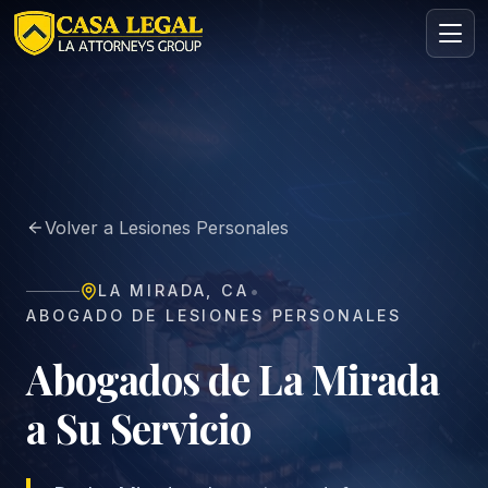
Abogado en La Mirada | Casa Legal
Áreas
Nosotros
Volver a Lesiones Personales
Contacto
Consulta
•
LA MIRADA
,
CA
GRATIS · CONFIDENCIAL
ABOGADO DE LESIONES PERSONALES
Solicita tu consulta gratuita
Cuéntanos tu caso en menos de 60 segundos. Sin
Abogados de La Mirada
compromiso.
a Su Servicio