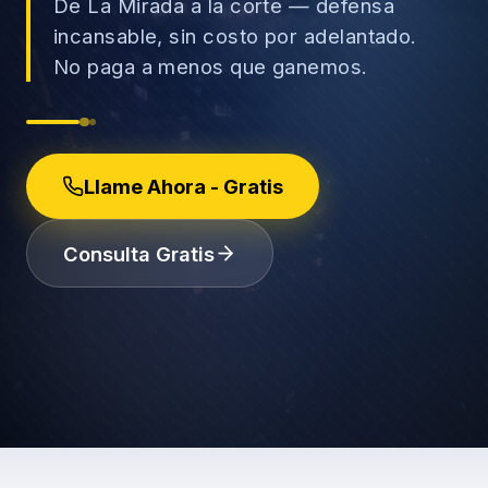
De La Mirada a la corte — defensa
incansable, sin costo por adelantado.
No paga a menos que ganemos.
→
Accidentes de Auto
→
Llame Ahora - Gratis
Accidentes de Camión
Derechos del Empleado
Consulta Gratis
Accidentes de Motocicleta
Discriminación Laboral
Accidentes de Uber/Lyft
Despido Injustificado
(888) 585-2529
Accidentes de Peatones
Salarios y Horas
Lesiones Catastróficas
Licencias y Acomodaciones
Lesión Cerebral Traumática
Represalias y Denuncias