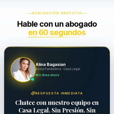
Muerte por Negligencia
Indemnización y Contratos
EVALUACIÓN GRATUITA
Hable con un abogado
Resbalones y Caídas
Seguridad Laboral y OSHA
en 60 segundos
Mordeduras de Perro
Asuntos Ejecutivos
Daños a Propiedad
Responsabilidad de Propiedad
Alina Bagasian
Socia Fundadora · Casa Legal
Lesiones Personales
En línea ahora
RESPUESTA INMEDIATA
Chatee con nuestro equipo en
Casa Legal. Sin Presión. Sin