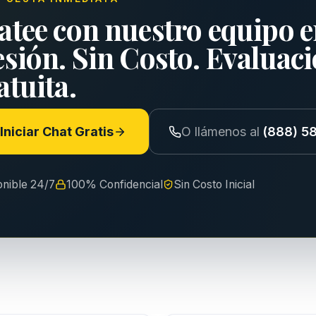
atee con nuestro equipo e
esión. Sin Costo. Evaluac
tuita.
Iniciar Chat Gratis
O llámenos al
(888) 5
onible 24/7
100% Confidencial
Sin Costo Inicial