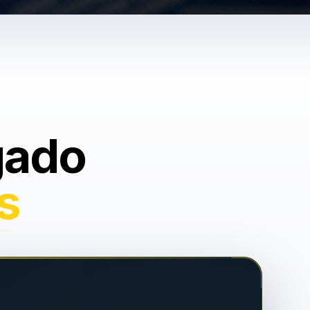
gado
s