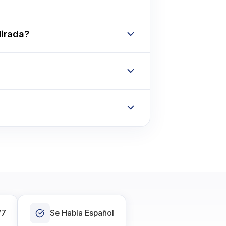
Mirada?
/7
Se Habla Español