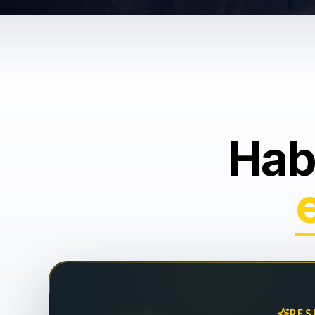
Hab
RES