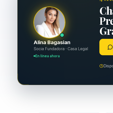
Ch
Pr
Gra
Alina Bagasian
Socia Fundadora · Casa Legal
En línea ahora
Disp