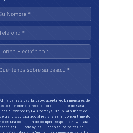
Al marcar esta casilla, usted acepta recibir mensajes de
texto (por ejemplo, recordatorios de pago) de Casa
Legal "Powered By LA Attorneys Group" al número de
celular proporcionado al registrarse. El consentimiento
no es una condición de compra. Responda STOP para
cancelar, HELP para ayuda. Pueden aplicar tarifas de
mensajes y datos. La frecuencia de mensajes varía. He