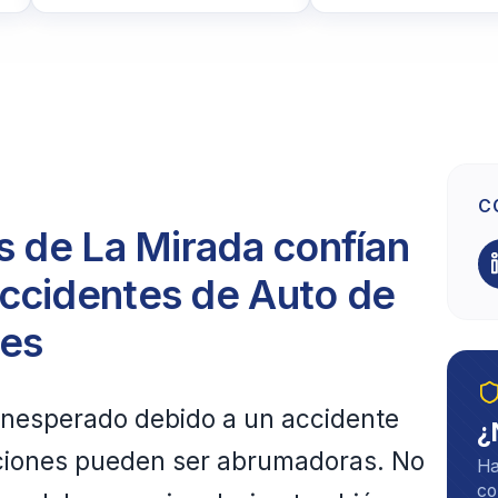
C
s de La Mirada confían
ccidentes de Auto de
les
 inesperado debido a un accidente
¿
caciones pueden ser abrumadoras. No
Ha
co