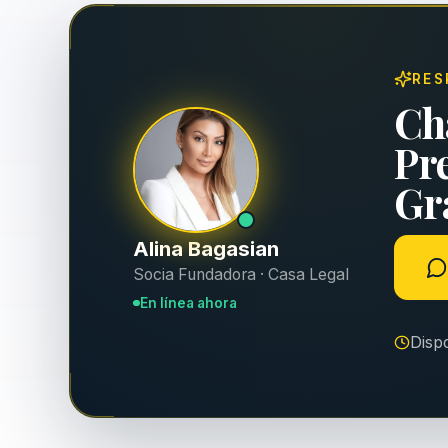
RES
Ch
Pr
Gra
Alina Bagasian
Socia Fundadora · Casa Legal
En línea ahora
Disp