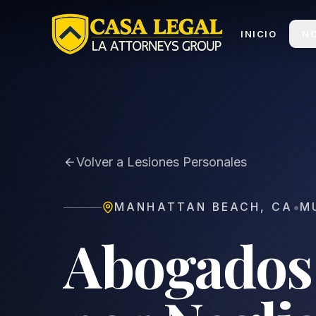
Abogado de Muerte por Negligencia en Manhattan Bea
INICIO
N
Volver a Lesiones Personales
•
MANHATTAN BEACH
,
CA
M
Abogados