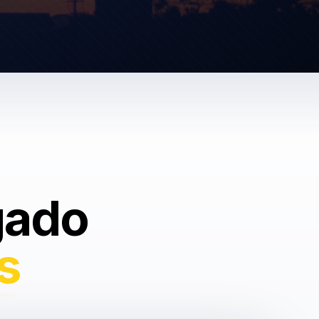
gado
s