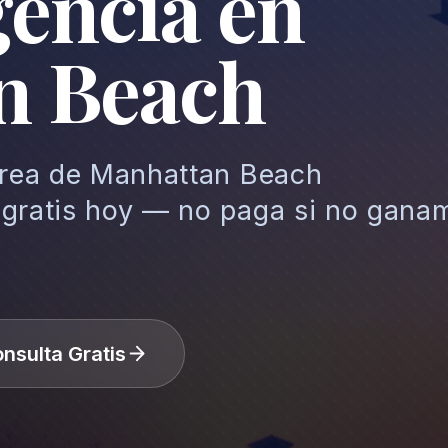
gencia en
n Beach
 área de Manhattan Beach
 gratis hoy — no paga si no gana
nsulta Gratis