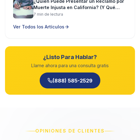
¿Quién Puede Presentar un Reclamo por
Muerte Injusta en California? (Y Qué
Puede Recuperar)
7
min de lectura
Ver Todos los Artículos
¿Listo Para Hablar?
Llame ahora para una consulta gratis
(888) 585-2529
OPINIONES DE CLIENTES