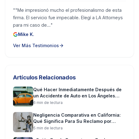
"
"Me impresionó mucho el profesionalismo de esta
firma. El servicio fue impecable. Elegí a LA Attorneys
para mi caso de...
"
Mike K.
Ver Más Testimonios
Artículos Relacionados
Qué Hacer Inmediatamente Después de
un Accidente de Auto en Los Ángeles
(Paso a Paso)
6
min de lectura
Negligencia Comparativa en California:
Qué Significa Para Su Reclamo por
Lesiones
5
min de lectura