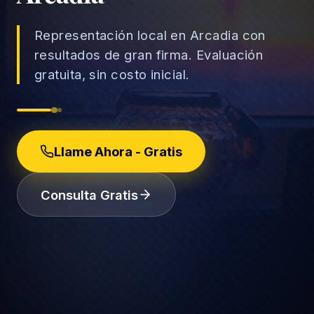
Representación local en Arcadia con
resultados de gran firma. Evaluación
gratuita, sin costo inicial.
→
Accidentes de Auto
→
Accidentes de Camión
Derechos del Empleado
Llame Ahora - Gratis
Accidentes de Motocicleta
Discriminación Laboral
Consulta Gratis
Accidentes de Uber/Lyft
Despido Injustificado
(888) 585-2529
Accidentes de Peatones
Salarios y Horas
Lesiones Catastróficas
Licencias y Acomodaciones
Lesión Cerebral Traumática
Represalias y Denuncias