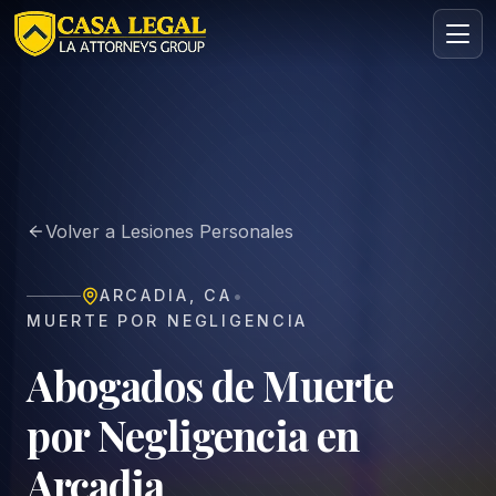
Abogado en Arcadia | Casa Legal
Áreas
Nosotros
Volver a Lesiones Personales
Contacto
Consulta
•
ARCADIA
,
CA
GRATIS · CONFIDENCIAL
MUERTE POR NEGLIGENCIA
Solicita tu consulta gratuita
Cuéntanos tu caso en menos de 60 segundos. Sin
Abogados de Muerte
compromiso.
por Negligencia en
Arcadia