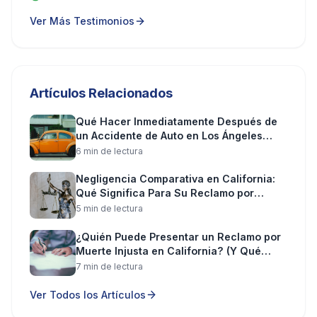
Ver Más Testimonios
Artículos Relacionados
Qué Hacer Inmediatamente Después de
un Accidente de Auto en Los Ángeles
(Paso a Paso)
6
min de lectura
Negligencia Comparativa en California:
Qué Significa Para Su Reclamo por
Lesiones
5
min de lectura
¿Quién Puede Presentar un Reclamo por
Muerte Injusta en California? (Y Qué
Puede Recuperar)
7
min de lectura
Ver Todos los Artículos