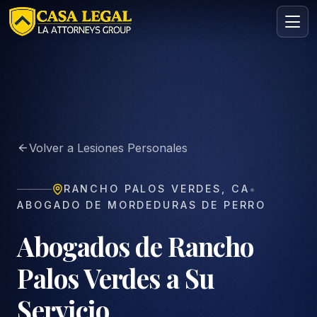
Abogado de Rancho Palos Verdes | Consulta Gratis 24/7
Áreas
Nosotros
Volver a Lesiones Personales
Contacto
Consulta
•
RANCHO PALOS VERDES
,
CA
GRATIS · CONFIDENCIAL
ABOGADO DE MORDEDURAS DE PERRO
Solicita tu consulta gratuita
Cuéntanos tu caso en menos de 60 segundos. Sin
Abogados de Rancho
compromiso.
Palos Verdes a Su
Servicio