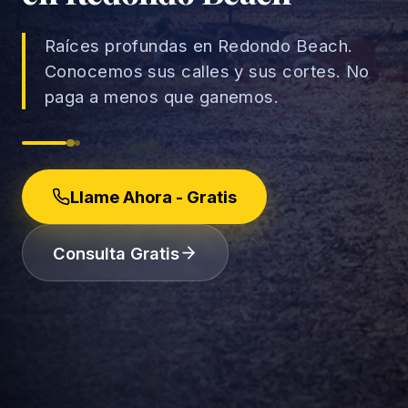
Raíces profundas en Redondo Beach.
Conocemos sus calles y sus cortes. No
paga a menos que ganemos.
→
Accidentes de Auto
→
Accidentes de Camión
Derechos del Empleado
Llame Ahora - Gratis
Accidentes de Motocicleta
Discriminación Laboral
Consulta Gratis
Accidentes de Uber/Lyft
Despido Injustificado
(888) 585-2529
Accidentes de Peatones
Salarios y Horas
Lesiones Catastróficas
Licencias y Acomodaciones
Lesión Cerebral Traumática
Represalias y Denuncias