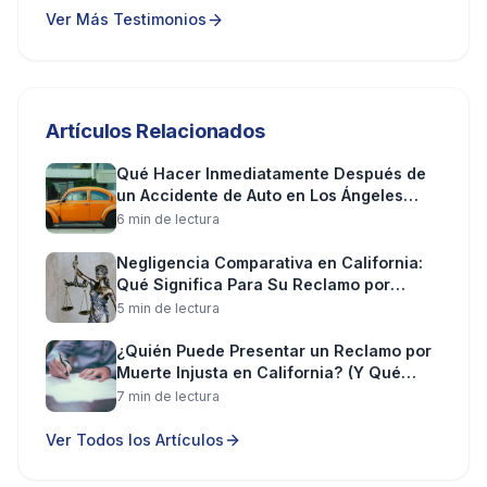
Ver Más Testimonios
Artículos Relacionados
Qué Hacer Inmediatamente Después de
un Accidente de Auto en Los Ángeles
(Paso a Paso)
6
min de lectura
Negligencia Comparativa en California:
Qué Significa Para Su Reclamo por
Lesiones
5
min de lectura
¿Quién Puede Presentar un Reclamo por
Muerte Injusta en California? (Y Qué
Puede Recuperar)
7
min de lectura
Ver Todos los Artículos