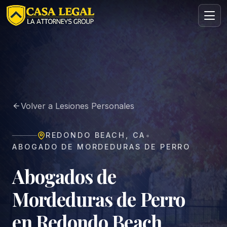
Abogado de Mordeduras de Perro en Redondo Beach | Gra
Áreas
Nosotros
Volver a Lesiones Personales
Contacto
Consulta
•
REDONDO BEACH
,
CA
GRATIS · CONFIDENCIAL
ABOGADO DE MORDEDURAS DE PERRO
Solicita tu consulta gratuita
Cuéntanos tu caso en menos de 60 segundos. Sin
Abogados de
compromiso.
Mordeduras de Perro
en Redondo Beach