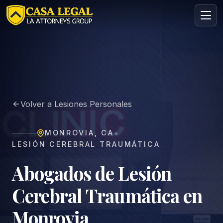
Abogado en Monrovia | Casa Legal
Áreas
Nosotros
Volver a Lesiones Personales
Contacto
Consulta
•
MONROVIA
,
CA
GRATIS · CONFIDENCIAL
LESIÓN CEREBRAL TRAUMÁTICA
Solicita tu consulta gratuita
Cuéntanos tu caso en menos de 60 segundos. Sin
Abogados de Lesión
compromiso.
Cerebral Traumática en
Monrovia