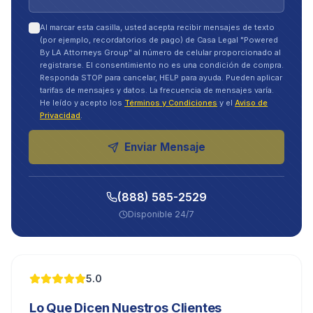
Al marcar esta casilla, usted acepta recibir mensajes de texto
(por ejemplo, recordatorios de pago) de Casa Legal "Powered
By LA Attorneys Group" al número de celular proporcionado al
registrarse. El consentimiento no es una condición de compra.
Responda STOP para cancelar, HELP para ayuda. Pueden aplicar
tarifas de mensajes y datos. La frecuencia de mensajes varía.
He leído y acepto los
Términos y Condiciones
y el
Aviso de
Privacidad
.
Enviar Mensaje
(888) 585-2529
Disponible 24/7
5.0
Lo Que Dicen Nuestros Clientes