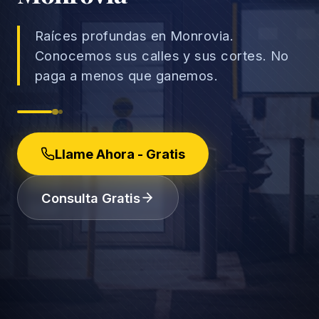
Raíces profundas en Monrovia.
Conocemos sus calles y sus cortes. No
paga a menos que ganemos.
→
Accidentes de Auto
→
Accidentes de Camión
Derechos del Empleado
Llame Ahora - Gratis
Accidentes de Motocicleta
Discriminación Laboral
Consulta Gratis
Accidentes de Uber/Lyft
Despido Injustificado
(888) 585-2529
Accidentes de Peatones
Salarios y Horas
Lesiones Catastróficas
Licencias y Acomodaciones
Lesión Cerebral Traumática
Represalias y Denuncias