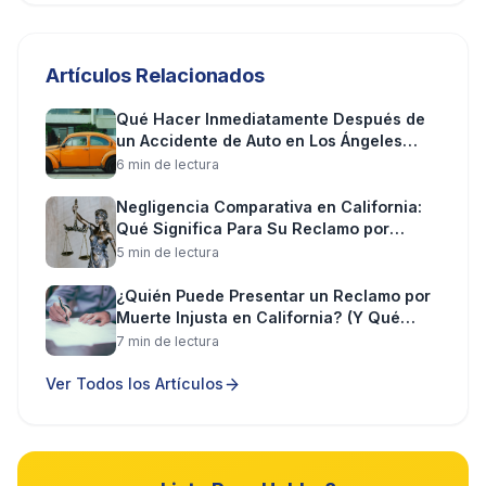
Artículos Relacionados
Qué Hacer Inmediatamente Después de
un Accidente de Auto en Los Ángeles
(Paso a Paso)
6
min de lectura
Negligencia Comparativa en California:
Qué Significa Para Su Reclamo por
Lesiones
5
min de lectura
¿Quién Puede Presentar un Reclamo por
Muerte Injusta en California? (Y Qué
Puede Recuperar)
7
min de lectura
Ver Todos los Artículos