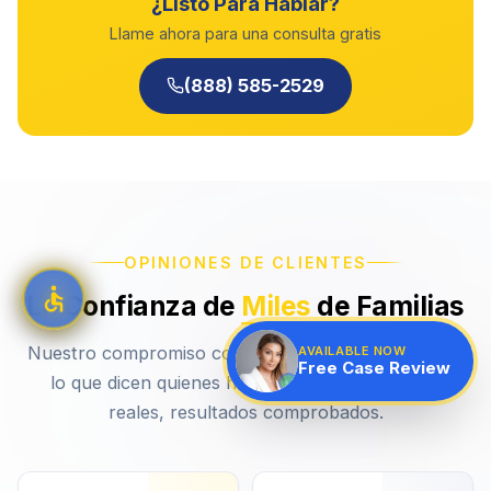
¿Listo Para Hablar?
Llame ahora para una consulta gratis
(888) 585-2529
OPINIONES DE CLIENTES
La Confianza de
Miles
de Familias
Nuestro compromiso con la excelencia se refleja en
AVAILABLE NOW
Free Case Review
lo que dicen quienes hemos ayudado. Historias
reales, resultados comprobados.