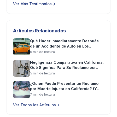
Ver Más Testimonios
Artículos Relacionados
Qué Hacer Inmediatamente Después
de un Accidente de Auto en Los
Ángeles (Paso a Paso)
6
min de lectura
Negligencia Comparativa en California:
Qué Significa Para Su Reclamo por
Lesiones
5
min de lectura
¿Quién Puede Presentar un Reclamo
por Muerte Injusta en California? (Y
Qué Puede Recuperar)
7
min de lectura
Ver Todos los Artículos