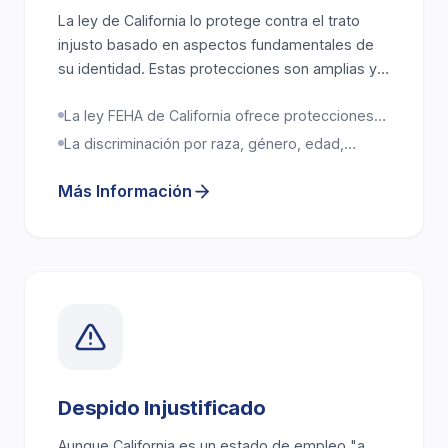
La ley de California lo protege contra el trato
injusto basado en aspectos fundamentales de
su identidad. Estas protecciones son amplias y,
en muchos casos, más fuertes que las reglas
La ley FEHA de California ofrece protecciones
federales. Esto significa que los trabajadores en
más amplias que la ley federal
California tienen más posibilidades de impugnar
La discriminación por raza, género, edad,
discapacidad u orientación sexual es ilegal
la discriminación en el trabajo.
Más Información
Despido Injustificado
Aunque California es un estado de empleo "a