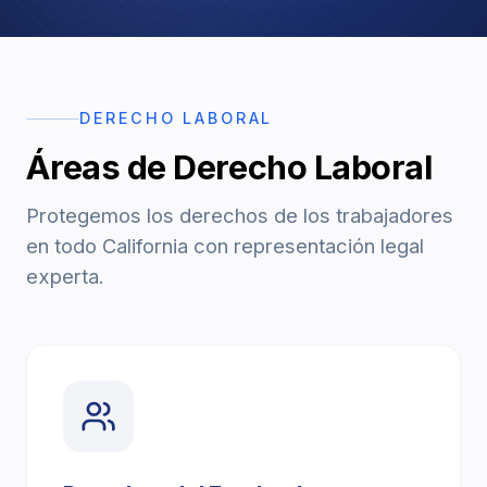
→
DERECHO LABORAL
Áreas de Derecho Laboral
Accidentes de Auto
→
Accidentes de Camión
Derechos del Empleado
Protegemos los derechos de los trabajadores
en todo California con representación legal
Accidentes de Motocicleta
Discriminación Laboral
experta.
Accidentes de Uber/Lyft
Despido Injustificado
(888) 585-2529
Accidentes de Peatones
Salarios y Horas
Lesiones Catastróficas
Licencias y Acomodaciones
Lesión Cerebral Traumática
Represalias y Denuncias