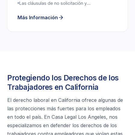
negociación cuidadosa y revisión legal
post-empleo y el manejo de consideraciones
Las cláusulas de no solicitación y
confidencialidad tienen reglas específicas de
reputacionales.
aplicabilidad en California
Más Información
Protegiendo los Derechos de los
Trabajadores en California
El derecho laboral en California ofrece algunas de
las protecciones más fuertes para los empleados
en todo el país. En Casa Legal Los Angeles, nos
especializamos en defender los derechos de los
trabajadores contra empleadores que violan estas