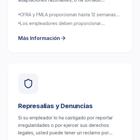
represalias contra usted por ejercer estos
CFRA y FMLA proporcionan hasta 12 semanas
derechos, Casa Legal Group está aquí para
de licencia con protección laboral
ayudarle.
Los empleadores deben proporcionar
adaptaciones razonables bajo FEHA y la ADA
Más Información
Represalias y Denuncias
Si su empleador lo ha castigado por reportar
irregularidades o por ejercer sus derechos
legales, usted puede tener un reclamo por