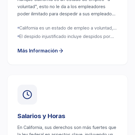
voluntad", esto no le da a los empleadores
poder ilimitado para despedir a sus empleados.
Existen excepciones importantes que protegen
California es un estado de empleo a voluntad,
a los trabajadores de ser despedidos por
pero los empleadores no pueden despedirlo
razones ilegales.
El despido injustificado incluye despidos por
por razones ilegales
discriminación, represalias o incumplimiento de
contrato
Más Información
Salarios y Horas
En California, sus derechos son más fuertes que
la ley federal en aspectos clave, incluyendo un