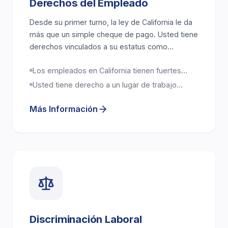
Derechos del Empleado
Muerte por Negligencia
Indemnización y Contratos
Desde su primer turno, la ley de California le da
más que un simple cheque de pago. Usted tiene
Resbalones y Caídas
Seguridad Laboral y OSHA
derechos vinculados a su estatus como
trabajador, la forma en que su empleador le
Mordeduras de Perro
Asuntos Ejecutivos
Los empleados en California tienen fuertes
paga y cómo lo tratan en el trabajo. Esos
protecciones bajo las leyes estatales y
derechos importan desde el principio, porque
Usted tiene derecho a un lugar de trabajo
federales
Daños a Propiedad
seguro, libre de acoso y discriminación
muchos problemas comienzan siendo
pequeños.
Más Información
Responsabilidad de Propiedad
Lesiones Personales
Discriminación Laboral