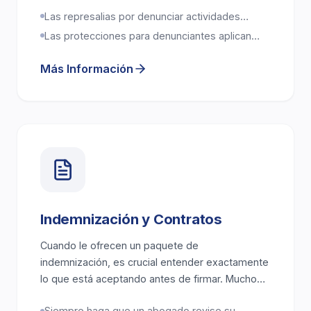
represalias. Casa Legal Group representa a
Las represalias por denunciar actividades
denunciantes y víctimas de represalias.
ilegales o condiciones inseguras están
Las protecciones para denunciantes aplican
prohibidas
tanto a empleados del sector público como
privado
Más Información
Indemnización y Contratos
Cuando le ofrecen un paquete de
indemnización, es crucial entender exactamente
lo que está aceptando antes de firmar. Muchos
acuerdos de indemnización requieren que usted
Siempre haga que un abogado revise su