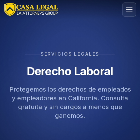
Derecho Laboral | Casa Legal Los Angeles
Áreas
Nosotros
SERVICIOS LEGALES
Derecho Laboral
Contacto
Consulta
Protegemos los derechos de empleados
GRATIS · CONFIDENCIAL
Solicita tu consulta gratuita
y empleadores en California. Consulta
Cuéntanos tu caso en menos de 60 segundos. Sin
compromiso.
gratuita y sin cargos a menos que
ganemos.