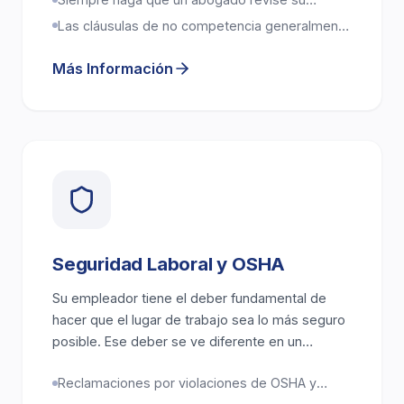
renuncie a su derecho de demandar a su
acuerdo de indemnización antes de firmarlo
empleador.
Las cláusulas de no competencia generalmente
no son ejecutables en California
Más Información
Seguridad Laboral y OSHA
Su empleador tiene el deber fundamental de
hacer que el lugar de trabajo sea lo más seguro
posible. Ese deber se ve diferente en un
almacén que en un hospital, oficina, cocina o
Reclamaciones por violaciones de OSHA y
sitio de construcción.
protecciones para denunciantes