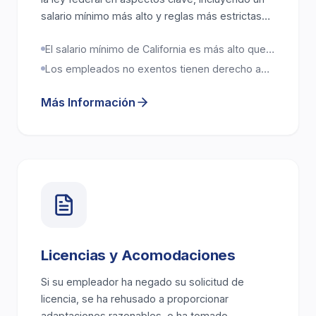
salario mínimo más alto y reglas más estrictas
para horas extra, períodos de comida y
El salario mínimo de California es más alto que
descansos. Eso importa porque el robo de
el salario mínimo federal
salarios frecuentemente se manifiesta de
Los empleados no exentos tienen derecho a
pago de horas extra después de 8 horas por
maneras sutiles.
día o 40 horas por semana
Más Información
Licencias y Acomodaciones
Si su empleador ha negado su solicitud de
licencia, se ha rehusado a proporcionar
adaptaciones razonables, o ha tomado