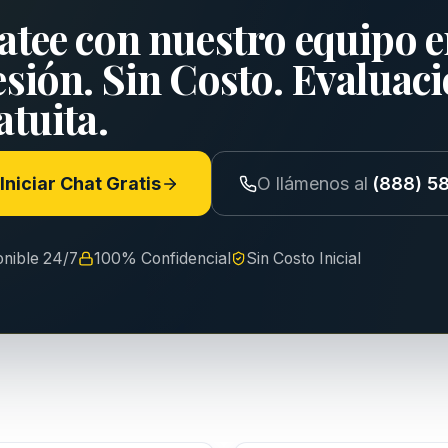
atee con nuestro equipo e
esión. Sin Costo. Evaluac
tuita.
Iniciar Chat Gratis
O llámenos al
(888) 5
onible 24/7
100% Confidencial
Sin Costo Inicial