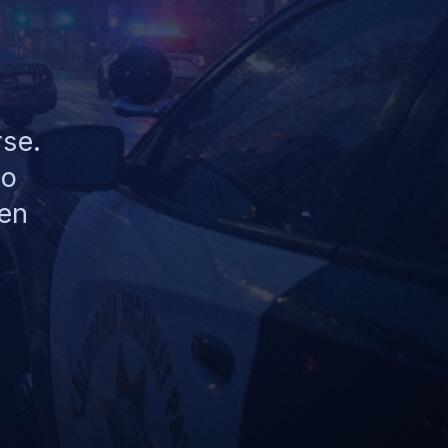
n
rse.
No
cen