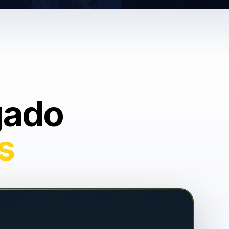
gado
s