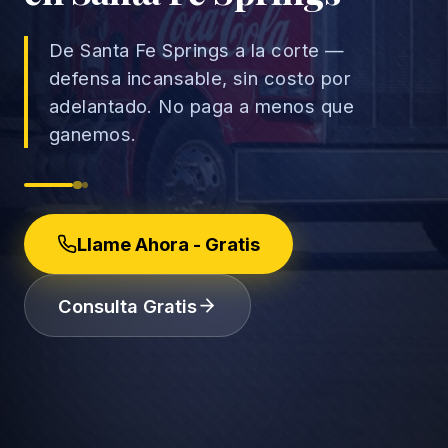
De Santa Fe Springs a la corte —
defensa incansable, sin costo por
adelantado. No paga a menos que
→
ganemos.
Accidentes de Auto
→
Accidentes de Camión
Derechos del Empleado
Accidentes de Motocicleta
Llame Ahora - Gratis
Discriminación Laboral
Accidentes de Uber/Lyft
Despido Injustificado
(888) 585-2529
Consulta Gratis
Accidentes de Peatones
Salarios y Horas
Lesiones Catastróficas
Licencias y Acomodaciones
Lesión Cerebral Traumática
Represalias y Denuncias