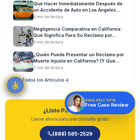
Qué Hacer Inmediatamente Después de
un Accidente de Auto en Los Ángeles
(Paso a Paso)
6
min de lectura
Negligencia Comparativa en California:
Qué Significa Para Su Reclamo por
Lesiones
5
min de lectura
¿Quién Puede Presentar un Reclamo por
Muerte Injusta en California? (Y Qué
Puede Recuperar)
7
min de lectura
Ver Todos los Artículos
AVAILABLE NOW
Free Case Review
¿Listo Para Hablar?
Llame ahora para una consulta gratis
(888) 585-2529