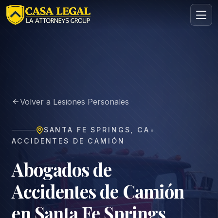
Abogado de Accidentes de Camión en Santa Fe Springs | C
Áreas
Nosotros
Volver a Lesiones Personales
Contacto
Consulta
•
SANTA FE SPRINGS
,
CA
GRATIS · CONFIDENCIAL
ACCIDENTES DE CAMIÓN
Solicita tu consulta gratuita
Cuéntanos tu caso en menos de 60 segundos. Sin
Abogados de
compromiso.
Accidentes de Camión
en Santa Fe Springs