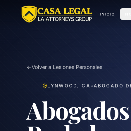
Abogado en Lynwood | Casa Legal
INICIO
N
Volver a Lesiones Personales
•
LYNWOOD
,
CA
ABOGADO DE
Abogados