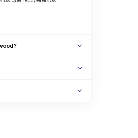
menos que recuperemos
nwood?