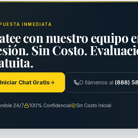
PUESTA INMEDIATA
atee con nuestro equipo e
esión. Sin Costo. Evaluac
tuita.
Iniciar Chat Gratis
O llámenos al
(888) 5
onible 24/7
100% Confidencial
Sin Costo Inicial