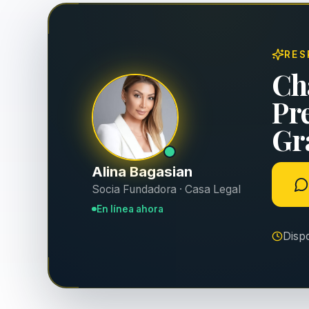
RES
Ch
Pr
Gra
Alina Bagasian
Socia Fundadora · Casa Legal
En línea ahora
Disp