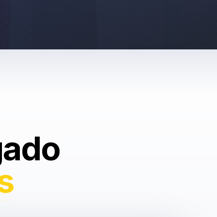
gado
s