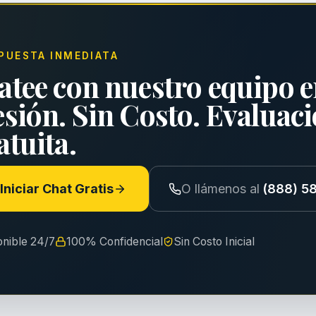
PUESTA INMEDIATA
atee con nuestro equipo e
esión. Sin Costo. Evaluac
tuita.
Iniciar Chat Gratis
O llámenos al
(888) 5
onible 24/7
100% Confidencial
Sin Costo Inicial