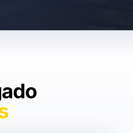
gado
s