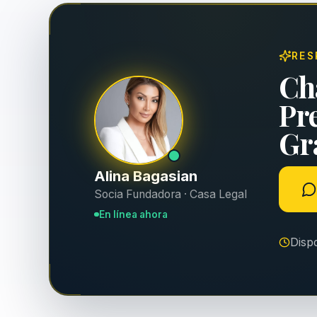
RES
Ch
Pr
Gra
Alina Bagasian
Socia Fundadora · Casa Legal
En línea ahora
Disp