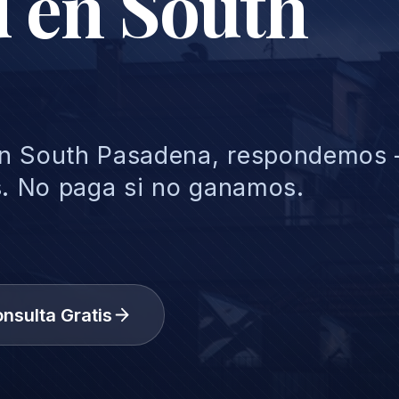
 en South
en South Pasadena, respondemos
s. No paga si no ganamos.
nsulta Gratis