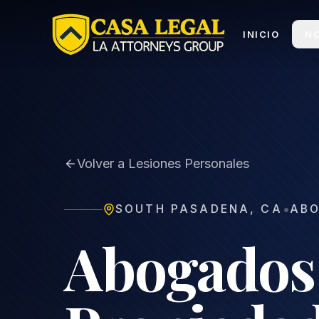
Abogado de Daños a la Propiedad en South Pasadena 
INICIO
N
Volver a Lesiones Personales
•
SOUTH PASADENA
,
CA
ABO
Abogados 