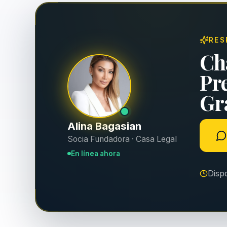
RES
Ch
Pr
Gra
Alina Bagasian
Socia Fundadora · Casa Legal
En línea ahora
Disp