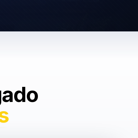
gado
s