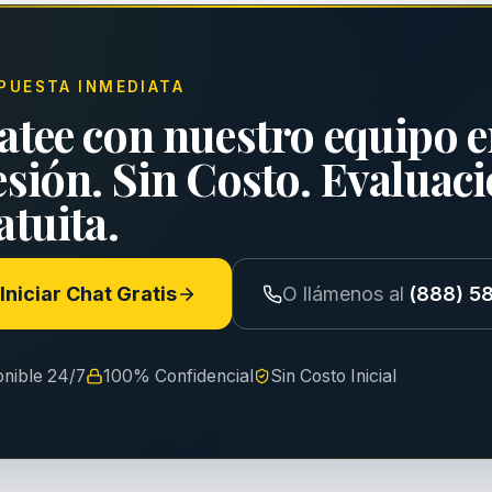
PUESTA INMEDIATA
atee con nuestro equipo e
esión. Sin Costo. Evaluac
tuita.
Iniciar Chat Gratis
O llámenos al
(888) 5
onible 24/7
100% Confidencial
Sin Costo Inicial