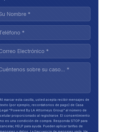
Al marcar esta casilla, usted acepta recibir mensajes de
texto (por ejemplo, recordatorios de pago) de Casa
Legal "Powered By LA Attorneys Group" al número de
celular proporcionado al registrarse. El consentimiento
no es una condición de compra. Responda STOP para
cancelar, HELP para ayuda. Pueden aplicar tarifas de
mensajes y datos. La frecuencia de mensajes varía. He