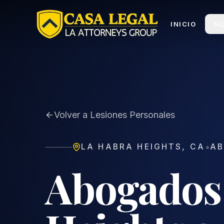
Abogado de La Habra Heights | Consulta Gratis 24/7
INICIO
N
Volver a Lesiones Personales
•
LA HABRA HEIGHTS
,
CA
AB
Abogados