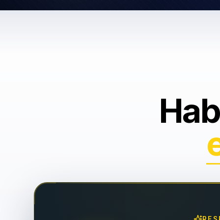
Hab
RES