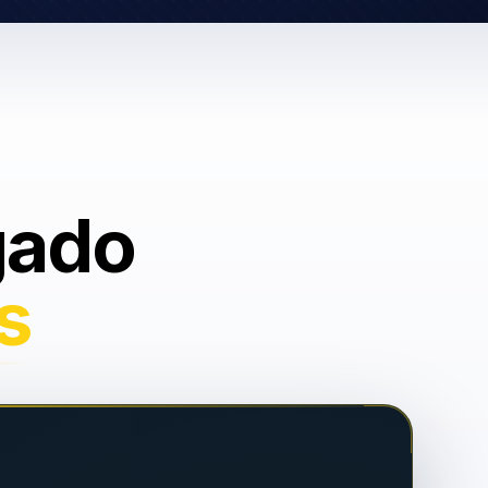
gado
s