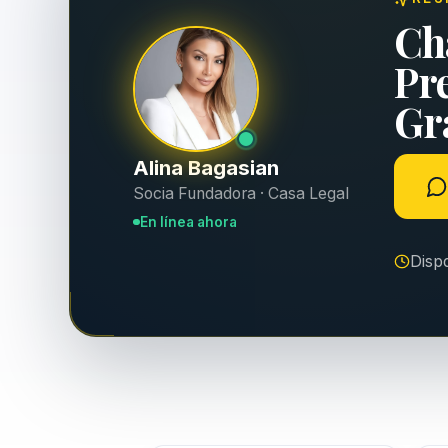
Ch
Pr
Gra
Alina Bagasian
Socia Fundadora · Casa Legal
En línea ahora
Disp