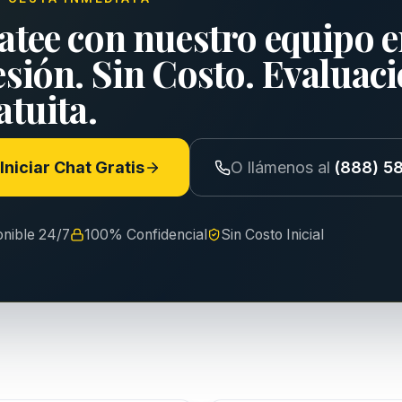
atee con nuestro equipo e
esión. Sin Costo. Evaluac
tuita.
Iniciar Chat Gratis
O llámenos al
(888) 5
onible 24/7
100% Confidencial
Sin Costo Inicial