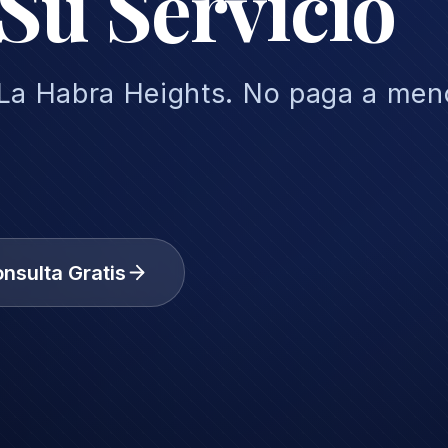
 Su Servicio
 La Habra Heights. No paga a men
nsulta Gratis