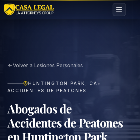
Abogado de Accidentes de Peatones en Huntington Park |
Áreas
Nosotros
Volver a Lesiones Personales
Contacto
Consulta
•
HUNTINGTON PARK
,
CA
GRATIS · CONFIDENCIAL
ACCIDENTES DE PEATONES
Solicita tu consulta gratuita
Cuéntanos tu caso en menos de 60 segundos. Sin
Abogados de
compromiso.
Accidentes de Peatones
en Huntington Park