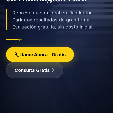
Representación local en Huntington
Park con resultados de gran firma.
Evaluación gratuita, sin costo inicial.
→
Accidentes de Auto
→
Accidentes de Camión
Derechos del Empleado
Llame Ahora - Gratis
Accidentes de Motocicleta
Discriminación Laboral
Consulta Gratis
Accidentes de Uber/Lyft
Despido Injustificado
(888) 585-2529
Accidentes de Peatones
Salarios y Horas
Lesiones Catastróficas
Licencias y Acomodaciones
Lesión Cerebral Traumática
Represalias y Denuncias