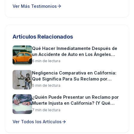
Ver Más Testimonios
Artículos Relacionados
Qué Hacer Inmediatamente Después de
un Accidente de Auto en Los Ángeles
(Paso a Paso)
6
min de lectura
Negligencia Comparativa en California:
Qué Significa Para Su Reclamo por
Lesiones
5
min de lectura
¿Quién Puede Presentar un Reclamo por
Muerte Injusta en California? (Y Qué
Puede Recuperar)
7
min de lectura
Ver Todos los Artículos