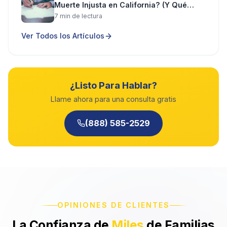
Muerte Injusta en California? (Y Qué
Puede Recuperar)
7
min de lectura
Ver Todos los Artículos
¿Listo Para Hablar?
Llame ahora para una consulta gratis
(888) 585-2529
OPINIONES DE CLIENTES
La Confianza de
Miles
de Familias