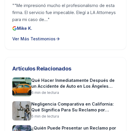
"
"Me impresionó mucho el profesionalismo de esta
firma. El servicio fue impecable. Elegí a LA Attorneys
para mi caso de...
"
Mike K.
Ver Más Testimonios
Artículos Relacionados
Qué Hacer Inmediatamente Después de
un Accidente de Auto en Los Ángeles
(Paso a Paso)
6
min de lectura
Negligencia Comparativa en California:
Qué Significa Para Su Reclamo por
Lesiones
5
min de lectura
¿Quién Puede Presentar un Reclamo por