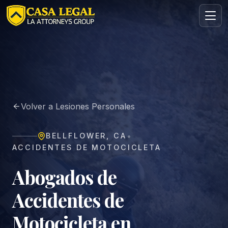
Abogado de Accidentes de Motocicleta en Bellflower | Gra
Áreas
Nosotros
Volver a Lesiones Personales
Contacto
Consulta
•
BELLFLOWER
,
CA
GRATIS · CONFIDENCIAL
ACCIDENTES DE MOTOCICLETA
Solicita tu consulta gratuita
Cuéntanos tu caso en menos de 60 segundos. Sin
Abogados de
compromiso.
Accidentes de
Motocicleta en