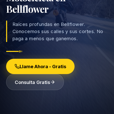
Bellflower
Raíces profundas en Bellflower.
→
Conocemos sus calles y sus cortes. No
Accidentes de Auto
paga a menos que ganemos.
→
Accidentes de Camión
Derechos del Empleado
Accidentes de Motocicleta
Discriminación Laboral
Llame Ahora - Gratis
Accidentes de Uber/Lyft
Despido Injustificado
(888) 585-2529
Consulta Gratis
Accidentes de Peatones
Salarios y Horas
Lesiones Catastróficas
Licencias y Acomodaciones
Lesión Cerebral Traumática
Represalias y Denuncias