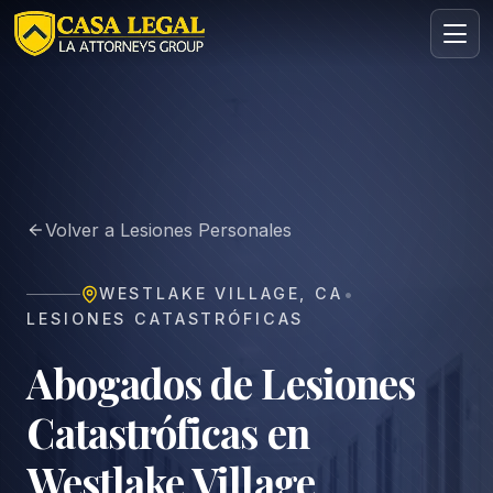
Abogado en Westlake Village | Casa Legal
Áreas
Nosotros
Volver a Lesiones Personales
Contacto
Consulta
•
WESTLAKE VILLAGE
,
CA
GRATIS · CONFIDENCIAL
LESIONES CATASTRÓFICAS
Solicita tu consulta gratuita
Cuéntanos tu caso en menos de 60 segundos. Sin
Abogados de Lesiones
compromiso.
Catastróficas en
Westlake Village