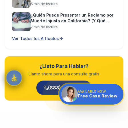
Lesiones
5
min de lectura
¿Quién Puede Presentar un Reclamo por
Muerte Injusta en California? (Y Qué
Puede Recuperar)
7
min de lectura
Ver Todos los Artículos
¿Listo Para Hablar?
Llame ahora para una consulta gratis
(888) 585-2529
AVAILABLE NOW
Free Case Review