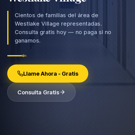
Cientos de familias del área de
Westlake Village representadas.
Consulta gratis hoy — no paga si no
→
ganamos.
Accidentes de Auto
→
Accidentes de Camión
Derechos del Empleado
Accidentes de Motocicleta
Llame Ahora - Gratis
Discriminación Laboral
Accidentes de Uber/Lyft
Despido Injustificado
(888) 585-2529
Consulta Gratis
Accidentes de Peatones
Salarios y Horas
Lesiones Catastróficas
Licencias y Acomodaciones
Lesión Cerebral Traumática
Represalias y Denuncias