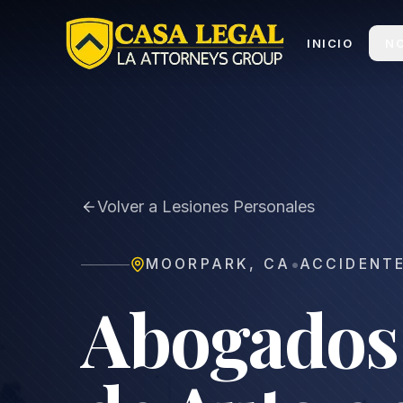
Abogado de Accidentes de Auto en Moorpark | Consul
INICIO
N
Volver a Lesiones Personales
•
MOORPARK
,
CA
ACCIDENT
Abogados 