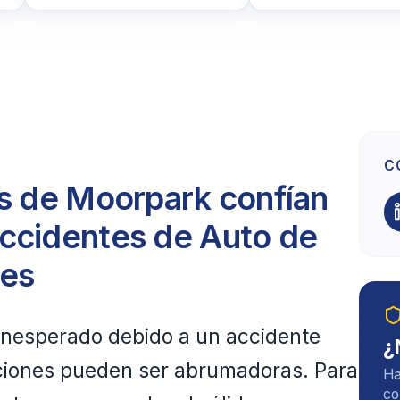
C
es de Moorpark confían
ccidentes de Auto de
les
 inesperado debido a un accidente
¿
caciones pueden ser abrumadoras. Para
Ha
co