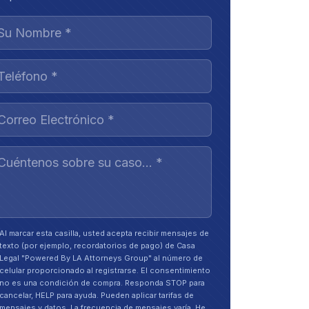
Al marcar esta casilla, usted acepta recibir mensajes de
texto (por ejemplo, recordatorios de pago) de Casa
Legal "Powered By LA Attorneys Group" al número de
celular proporcionado al registrarse. El consentimiento
no es una condición de compra. Responda STOP para
cancelar, HELP para ayuda. Pueden aplicar tarifas de
mensajes y datos. La frecuencia de mensajes varía. He