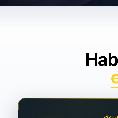
Hab
RES