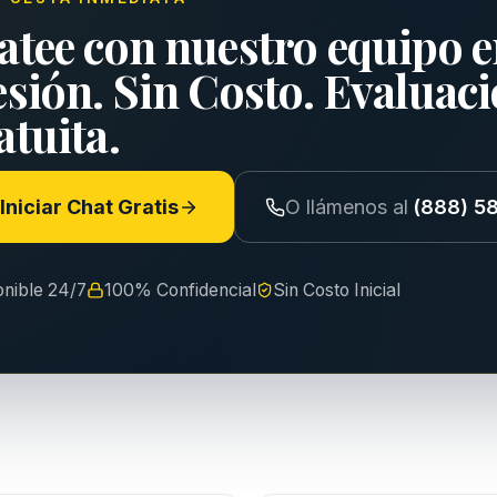
atee con nuestro equipo e
esión. Sin Costo. Evaluac
tuita.
Iniciar Chat Gratis
O llámenos al
(888) 5
onible 24/7
100% Confidencial
Sin Costo Inicial