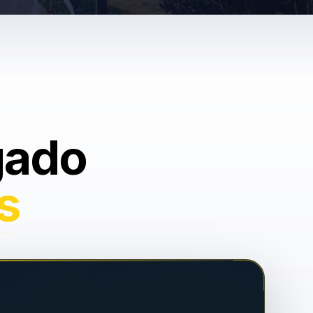
gado
s