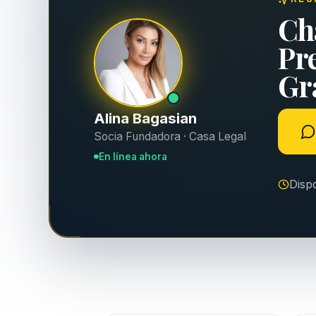
Ch
Pr
Gra
Alina Bagasian
Socia Fundadora · Casa Legal
En línea ahora
Disp