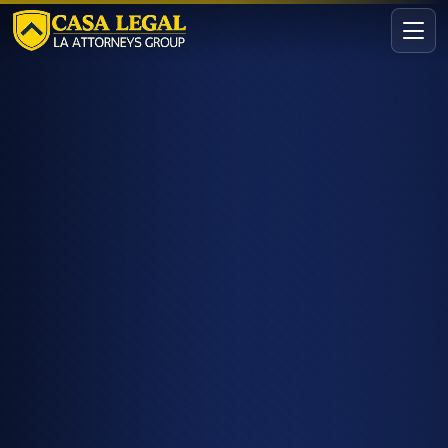
Abogado de Lesiones Personales en Centro de Los Ángeles
Áreas
Nosotros
Contacto
Consulta
GRATIS · CONFIDENCIAL
Solicita tu consulta gratuita
Cuéntanos tu caso en menos de 60 segundos. Sin
compromiso.