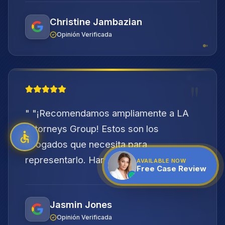
Christine Jambazian
Opinión Verificada
"
"
"¡Recomendamos ampliamente a LA
Attorneys Group! Estos son los
abogados que necesita para
representarlo. Harán todo lo...
"
AVAILABLE NOW
Free Case Review
Jasmin Jones
Opinión Verificada