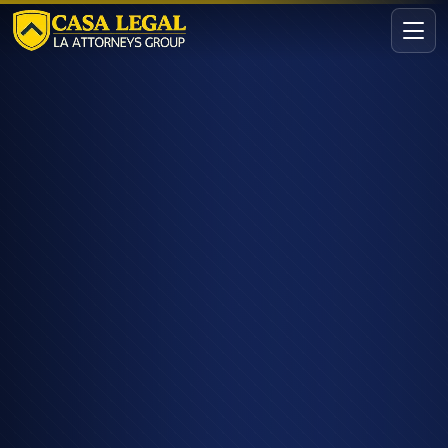
Abogado de Lesiones Personales en Burbank | Casa Legal
Áreas
Nosotros
Contacto
Consulta
GRATIS · CONFIDENCIAL
Solicita tu consulta gratuita
Cuéntanos tu caso en menos de 60 segundos. Sin
compromiso.