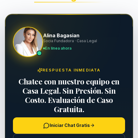
Muerte por Negligencia
Indemnización y Contratos
Resbalones y Caídas
Seguridad Laboral y OSHA
Alina Bagasian
Mordeduras de Perro
Socia Fundadora · Casa Legal
Asuntos Ejecutivos
En línea ahora
Daños a Propiedad
RESPUESTA INMEDIATA
Responsabilidad de Propiedad
Chatee con nuestro equipo en
Lesiones Personales
Casa Legal. Sin Presión. Sin
Costo. Evaluación de Caso
Gratuita.
Iniciar Chat Gratis