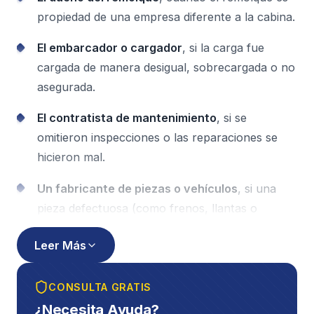
propiedad de una empresa diferente a la cabina.
El embarcador o cargador
, si la carga fue
cargada de manera desigual, sobrecargada o no
asegurada.
El contratista de mantenimiento
, si se
omitieron inspecciones o las reparaciones se
hicieron mal.
Un fabricante de piezas o vehículos
, si una
pieza defectuosa (como frenos, llantas o
componentes de dirección) tuvo un papel.
Leer Más
Más partes pueden significar
más cobertura de
seguro disponible
, lo cual importa cuando sus
CONSULTA GRATIS
gastos médicos e ingresos perdidos se acumulan.
¿Necesita Ayuda?