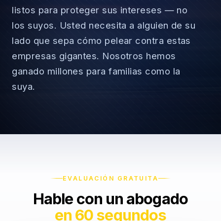
listos para proteger sus intereses — no
los suyos. Usted necesita a alguien de su
lado que sepa cómo pelear contra estas
→
empresas gigantes. Nosotros hemos
ganado millones para familias como la
Accidentes de Auto
→
suya.
Accidentes de Camión
Derechos del Empleado
Accidentes de Motocicleta
Discriminación Laboral
Accidentes de Uber/Lyft
Despido Injustificado
(888) 585-2529
Accidentes de Peatones
Salarios y Horas
EVALUACIÓN GRATUITA
Lesiones Catastróficas
Licencias y Acomodaciones
Hable con un abogado
en 60 segundos
Lesión Cerebral Traumática
Represalias y Denuncias