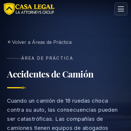
Abogado de Accidentes de Camión en Los Ángeles | Casa 
Volver a Áreas de Práctica
Áreas
Nosotros
ÁREA DE PRÁCTICA
Contacto
Consulta
Accidentes de Camión
GRATIS · CONFIDENCIAL
Solicita tu consulta gratuita
Cuéntanos tu caso en menos de 60 segundos. Sin
compromiso.
Cuando un camión de 18 ruedas choca
contra su auto, las consecuencias pueden
ser catastróficas. Las compañías de
camiones tienen equipos de abogados