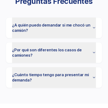
Preguntas Frecuentes
terreno y generalmente resulta en una
compensación significativamente mayor.
Contáctenos para una Consulta
¿A quién puedo demandar si me chocó un
camión?
Gratuita
Si usted o un ser querido resultó lesionado en un
accidente de camión en Los Ángeles, estamos aquí
¿Por qué son diferentes los casos de
camiones?
para ayudar. Llame al
(888) 415-6835
para una
consulta gratuita y sin compromiso. No cobramos
honorarios a menos que ganemos su caso.
¿Cuánto tiempo tengo para presentar mi
demanda?