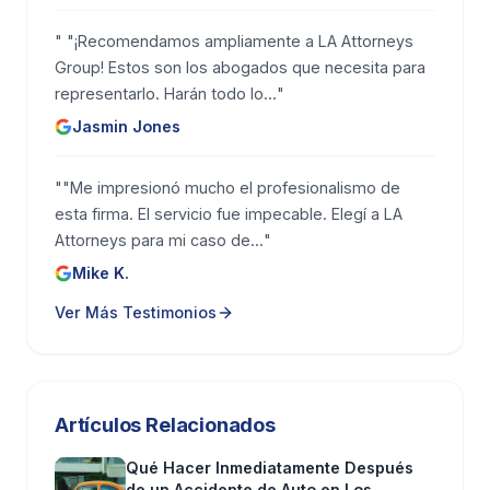
aseguradoras están altamente motivadas para
reducir lo que pagan.
"
"¡Recomendamos ampliamente a LA Attorneys
Group! Estos son los abogados que necesita para
Lo contactan directamente
y le piden una
representarlo. Harán todo lo...
"
declaración grabada
Jasmin Jones
Ofrecen un acuerdo rápido
antes de que usted
"
"Me impresionó mucho el profesionalismo de
conozca el alcance total de sus lesiones
esta firma. El servicio fue impecable. Elegí a LA
Attorneys para mi caso de...
"
Envían investigadores privados
para
Mike K.
monitorear su actividad
Ver Más Testimonios
Intentan acceder a su historial médico
completo
buscando condiciones preexistentes
Las lesiones de accidentes de camión
Artículos Relacionados
frecuentemente son más graves
Qué Hacer Inmediatamente Después
Debido al peso y la fuerza involucrados, los
de un Accidente de Auto en Los