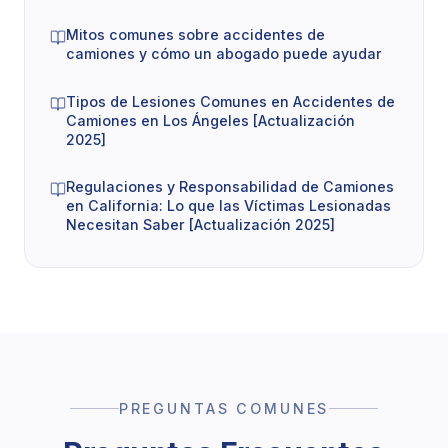
reclamo?
Mitos comunes sobre accidentes de
En California, generalmente tiene
dos años
desde la
camiones y cómo un abogado puede ayudar
fecha del accidente para presentar una demanda
Tipos de Lesiones Comunes en Accidentes de
por lesiones personales.
Camiones en Los Ángeles [Actualización
2025]
¿Qué pasa si el conductor del camión
dice que yo tuve la culpa?
Regulaciones y Responsabilidad de Camiones
en California: Lo que las Víctimas Lesionadas
California sigue reglas de
negligencia comparativa
,
Necesitan Saber [Actualización 2025]
lo que significa que aún puede recuperar
compensación incluso si fue parcialmente culpable.
¿Necesito un abogado para un accidente
de camión?
Los casos de accidentes de camión son
PREGUNTAS COMUNES
significativamente más complejos que los accidentes
de auto típicos. Tener su propio abogado nivela el