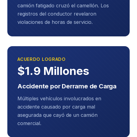
Pueden Ayudar Su Caso
camión fatigado cruzó el camellón. Los
registros del conductor revelaron
Los camiones comerciales están regulados por las
violaciones de horas de servicio.
Regulaciones Federales de Seguridad de
Autotransporte (FMCSR)
:
Horas de servicio
— límites estrictos sobre
cuánto tiempo pueden manejar sin descanso
ACUERDO LOGRADO
$1.9 Millones
Requisitos de mantenimiento
— los vehículos
deben mantenerse en condiciones seguras
Accidente por Derrame de Carga
Calificaciones del conductor
— se requieren
Múltiples vehículos involucrados en
licencias comerciales y capacitación
accidente causado por carga mal
Límites de peso de carga
— los camiones no
asegurada que cayó de un camión
pueden exceder los límites establecidos
comercial.
Pruebas de drogas y alcohol
— los