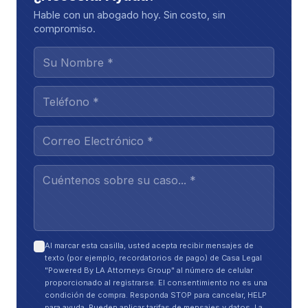
Pero también significa más señalamientos, con cada
Hable con un abogado hoy. Sin costo, sin
empresa tratando de pasar la culpa a alguien más.
compromiso.
La evidencia clave puede desaparecer
rápidamente si no actúa
En un caso de camión, la evidencia frecuentemente
está en manos de la empresa de transporte o
terceros, no en las suyas. Y parte de ella es
sensible al tiempo.
La evidencia que frecuentemente importa incluye:
Registros del conductor
(incluyendo registros
electrónicos que muestran horas y descanso)
Al marcar esta casilla, usted acepta recibir mensajes de
texto (por ejemplo, recordatorios de pago) de Casa Legal
"Powered By LA Attorneys Group" al número de celular
Datos de la caja negra
(velocidad, frenado y
proporcionado al registrarse. El consentimiento no es una
otros detalles de conducción)
condición de compra. Responda STOP para cancelar, HELP
para ayuda. Pueden aplicar tarifas de mensajes y datos. La