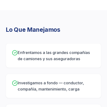
1. Consulta Gratuita
Revisamos su caso sin costo y sin obligación.
Escuchamos lo que pasó, respondemos sus
Lo Que Manejamos
preguntas y le explicamos sus opciones en
términos claros.
2. Investigación y Preservación de
Enfrentamos a las grandes compañías
Evidencia
de camiones y sus aseguradoras
Actuamos rápidamente para preservar evidencia
crítica antes de que desaparezca, incluyendo cartas
de preservación, registros del conductor y datos de
Investigamos a fondo — conductor,
la caja negra.
compañía, mantenimiento, carga
3. Construcción de Su Caso