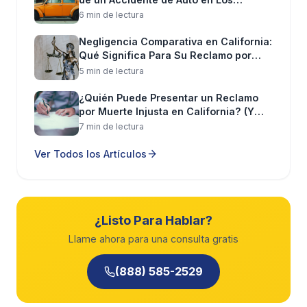
Ángeles (Paso a Paso)
accidentes de camión frecuentemente causan
6
min de lectura
lesiones más serias:
Negligencia Comparativa en California:
Qué Significa Para Su Reclamo por
Lesiones cerebrales traumáticas (TBI)
Lesiones
5
min de lectura
Lesiones de médula espinal y parálisis
¿Quién Puede Presentar un Reclamo
por Muerte Injusta en California? (Y
Fracturas múltiples y huesos rotos
Qué Puede Recuperar)
7
min de lectura
Ver Todos los Artículos
Lesiones internas de órganos
Quemaduras severas
Amputaciones
¿Listo Para Hablar?
Llame ahora para una consulta gratis
Muerte por negligencia
(888) 585-2529
Lo Que Puede Esperar al Trabajar
con Nosotros