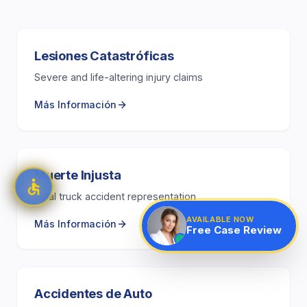
Lesiones Catastróficas
Severe and life-altering injury claims
Más Información
Muerte Injusta
Fatal truck accident representation
AVAILABLE NOW
Más Información
Free Case Review
Accidentes de Auto