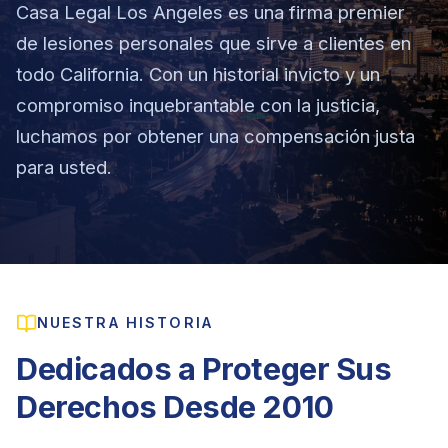
Casa Legal Los Angeles es una firma premier
de lesiones personales que sirve a clientes en
todo California. Con un historial invicto y un
compromiso inquebrantable con la justicia,
→
luchamos por obtener una compensación justa
Accidentes de Auto
→
para usted.
Accidentes de Camión
Derechos del Empleado
Accidentes de Motocicleta
Discriminación Laboral
Accidentes de Uber/Lyft
Despido Injustificado
(888) 585-2529
NUESTRA HISTORIA
Accidentes de Peatones
Salarios y Horas
Dedicados a Proteger Sus
Lesiones Catastróficas
Licencias y Acomodaciones
Derechos Desde 2010
Lesión Cerebral Traumática
Represalias y Denuncias