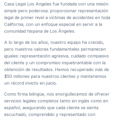
Casa Legal Los Angeles fue fundada con una misión
Muerte por Negligencia
Indemnización y Contratos
simple pero poderosa: proporcionar representación
legal de primer nivel a víctimas de accidentes en toda
Resbalones y Caídas
Seguridad Laboral y OSHA
California, con un enfoque especial en servir a la
comunidad hispana de Los Ángeles.
Mordeduras de Perro
Asuntos Ejecutivos
A lo largo de los años, nuestro equipo ha crecido,
Daños a Propiedad
pero nuestros valores fundamentales permanecen
iguales: representación agresiva, cuidado compasivo
Responsabilidad de Propiedad
del cliente y un compromiso inquebrantable con la
obtención de resultados. Hemos recuperado más de
Lesiones Personales
$50 millones para nuestros clientes y mantenemos
un récord invicto en juicio.
Como firma bilingüe, nos enorgullecemos de ofrecer
servicios legales completos tanto en inglés como en
español, asegurando que cada cliente se sienta
escuchado, comprendido y representado con