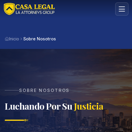
Sobre Nosotros | Casa Legal
Inicio
Sobre Nosotros
Áreas
Nosotros
Contacto
Consulta
GRATIS · CONFIDENCIAL
Solicita tu consulta gratuita
SOBRE NOSOTROS
Cuéntanos tu caso en menos de 60 segundos. Sin
compromiso.
Luchando Por Su
Justicia